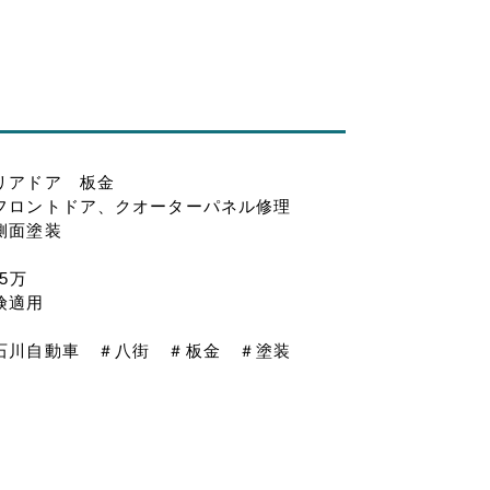
リアドア 板金
フロントドア、クオーターパネル修理
側面塗装
.5万
険適用
石川自動車 ＃八街 ＃板金 ＃塗装