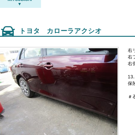
トヨタ カローラアクシオ
右
右
右
13
保
＃